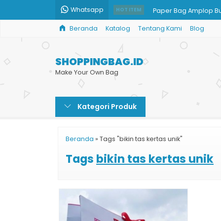
Whatsapp
Paper Bag Amplop Bu
HOT ITEM
Beranda
Katalog
Tentang Kami
Blog
Jual Kantong Kertas 
Paper Bag Kraft
SHOPPINGBAG.ID
Paper Bag Brownies
Make Your Own Bag
Harga Tas Kertas Kar
Kategori Produk
Custom Shopping Ba
Harga Paper Bag Be
Beranda
»
Tags "bikin tas kertas unik"
Percetakan Tas Kert
Tags
bikin tas kertas unik