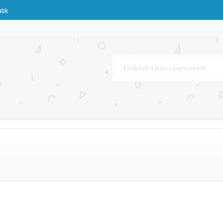
tik
Besar
ton
g Murah
sar
as Murah