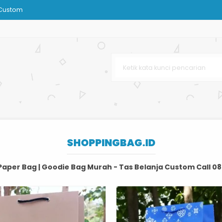
 Custom
on
NI
 Bag Matte
 Custom
Custom
SHOPPINGBAG.ID
ksesoris
Paper Bag | Goodie Bag Murah - Tas Belanja Custom
Call 0