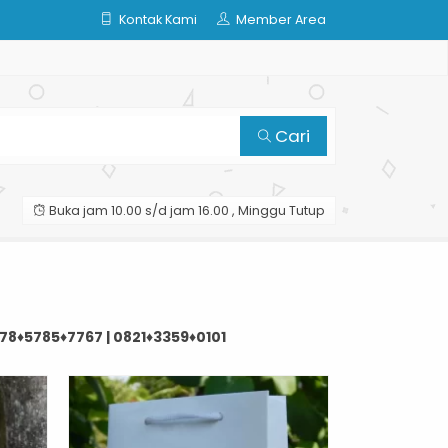
Kontak Kami
Member Area
Cari
Buka jam 10.00 s/d jam 16.00 , Minggu Tutup
878♦5785♦7767 | 0821♦3359♦0101