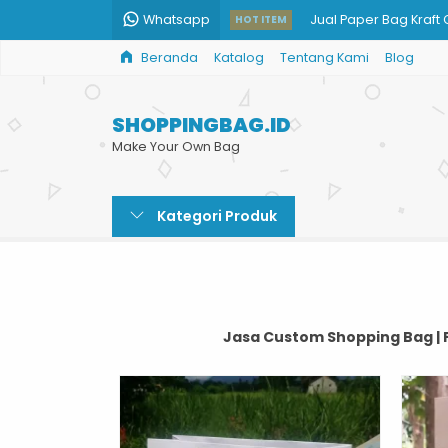
Whatsapp
Jual Paper Bag Kraft
HOT ITEM
Beranda
Katalog
Tentang Kami
Blog
Paper Bag Art Carto
Tas Kertas Souvenir T
SHOPPINGBAG.ID
Harga Print Shopping
Make Your Own Bag
Penjual Paper Bag
Kategori Produk
Jual Paper Bag Batik
Goodie Bag Kertas 
Shopping Bag Toko A
Jasa Custom Shopping Bag | 