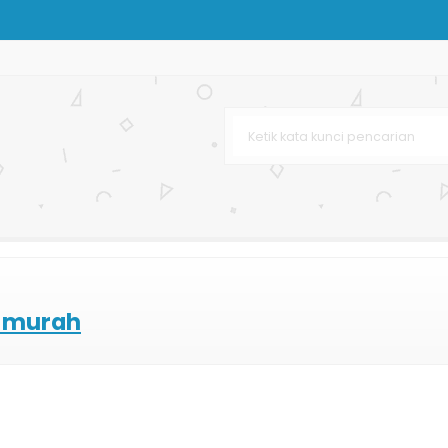
n
rah Custom
urah
ag Murah
r Bag
g murah