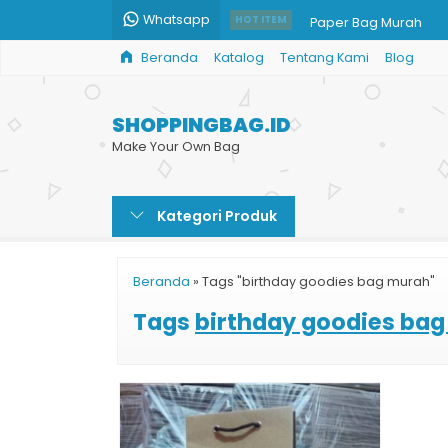
Whatsapp
Paper Bag Murah
HOT ITEM
Beranda
Katalog
Tentang Kami
Blog
Tas Kertas Pernikaha
Pesan Tas Kertas Mu
SHOPPINGBAG.ID
Paper Bag Custom M
Make Your Own Bag
Tempat Beli Paper B
Kategori Produk
Tas Bingkisan Kertas
Custom Ukuran Pape
Beranda
»
Tags "birthday goodies bag murah"
Paper Bag Butik Doff
Tags
birthday goodies ba