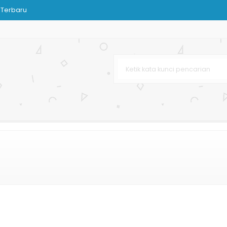
 Terbaru
Bag Dopp
Pernikahan
r Bag
stom
antikan