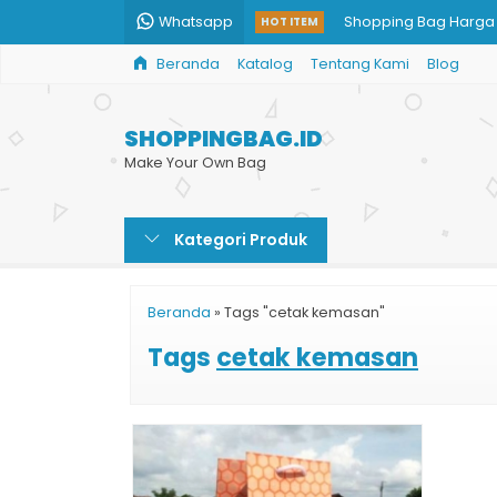
Whatsapp
Shopping Bag Harga
HOT ITEM
Beranda
Katalog
Tentang Kami
Blog
Harga Cetak Paper 
Tas Kertas Souvenir 
SHOPPINGBAG.ID
Paper Bag Harga
Make Your Own Bag
Cetak Kemasan Pape
Kategori Produk
Cetak Paper Bag Cu
Cetak Paper Bag Kec
Beranda
»
Tags "cetak kemasan"
Shopping Bag Coklat
Tags
cetak kemasan