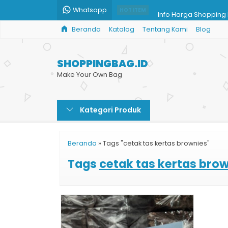
Whatsapp
Info Harga Shopping 
HOT ITEM
Beranda
Katalog
Tentang Kami
Blog
Jual Paper Bag Dopp
Cetak Goodie Bag M
SHOPPINGBAG.ID
Tas Kertas Unik
Make Your Own Bag
Paper Bag Murah Prin
Kategori Produk
Tas Kertas Souvenir T
Paper Bag Hijab Syar
Beranda
»
Tags "cetak tas kertas brownies"
Pesan Tas Kertas Mu
Tags
cetak tas kertas bro