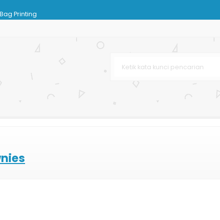
Bag Printing
urah
ting Offset
NI
i
rah Custom
wnies