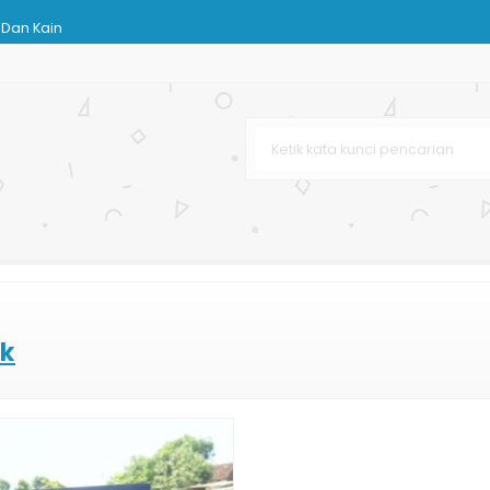
 Dan Kain
Pernikahan
Belanja
h
ton
afe & Resto
ak