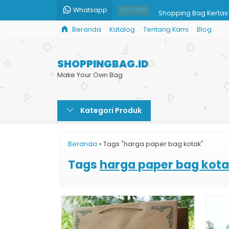
Whatsapp
Shopping Bag Kertas
HOT ITEM
Beranda
Katalog
Tentang Kami
Blog
Tas Kertas Souvenir 
Tas Kertas Paper Bag
SHOPPINGBAG.ID
Tas Kantong Tempat 
Make Your Own Bag
Goodie Bag Kertas
Kategori Produk
Print Paper Bag Mura
Harga Tas Kertas Kar
Beranda
»
Tags "harga paper bag kotak"
Jual Shopping Bag C
Tags
harga paper bag kot