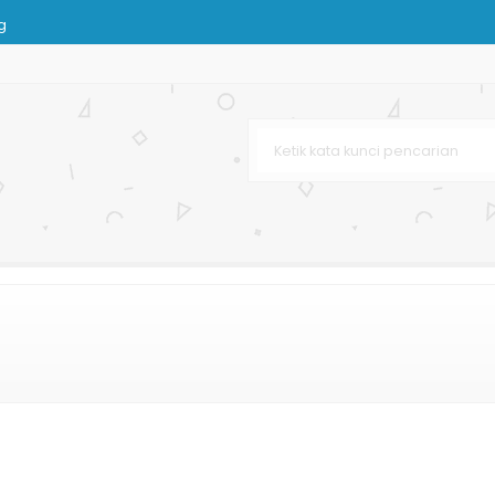
g
lat
ekat
mski
k Buah dan Sayuran
n