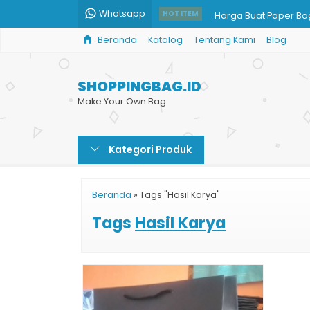
Whatsapp
Harga Buat Paper Ba
HOT ITEM
Beranda
Katalog
Tentang Kami
Blog
Harga Paper Bag Cok
Jual Paper Bag Terd
SHOPPINGBAG.ID
Paper Bag Fashion Ji
Make Your Own Bag
Paper Bag Takeaway
Kategori Produk
Paper Bag Kertas
Jual Paper Bag untu
Beranda
»
Tags "Hasil Karya"
Tas Kertas Balikpapa
Tags
Hasil Karya