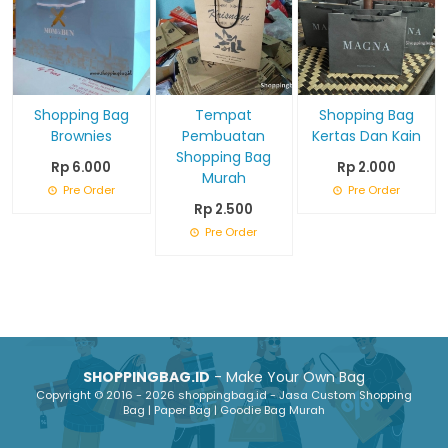
Shopping Bag
Tempat
Shopping Bag
Brownies
Pembuatan
Kertas Dan Kain
Shopping Bag
Rp 6.000
Rp 2.000
Murah
Pre Order
Pre Order
Rp 2.500
Pre Order
SHOPPINGBAG.ID
- Make Your Own Bag
Copyright © 2016 - 2026 shoppingbag.id - Jasa Custom Shopping
Bag | Paper Bag | Goodie Bag Murah