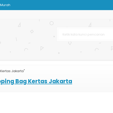
 Murah
lat
l
arga Murah
gan Harga Murah
Bag Dopp
a Murah
Kertas Jakarta"
g Bag Butik
ping Bag Kertas Jakarta