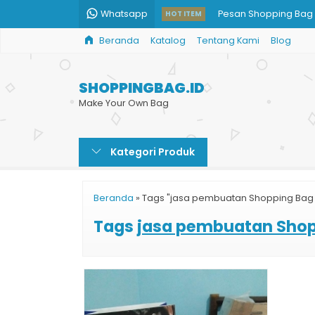
Whatsapp
Pesan Shopping Bag
HOT ITEM
Beranda
Katalog
Tentang Kami
Blog
Pesan Paper Bag Cok
Harga Tas Kertas Keci
SHOPPINGBAG.ID
Paper Bag Custom H
Make Your Own Bag
Buat Paper Bag den
Kategori Produk
Harga Cetak Paper 
Jual Tas Kertas Harg
Beranda
»
Tags "jasa pembuatan Shopping Bag 
Bikin Custom Shoppin
Tags
jasa pembuatan Shop