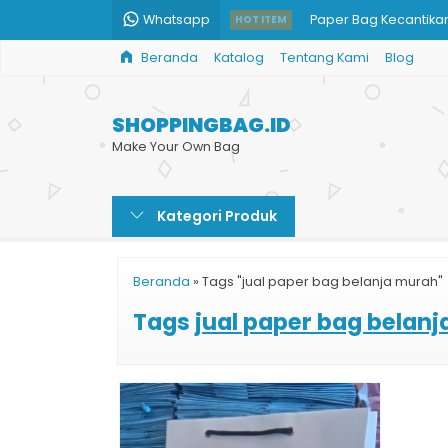
Paper Bag Kecantika
Whatsapp
HOT ITEM
Beranda
Katalog
Tentang Kami
Blog
Paper Bag Hijab Syar
Jual Tas Shopping B
SHOPPINGBAG.ID
Tas Belanja Kain
Make Your Own Bag
Paper Bag Tinta Ema
Kategori Produk
Paper Bag untuk Toko
Paper Bag Harga Ter
Beranda
»
Tags "jual paper bag belanja murah"
Paper Bag Model Potr
Tags
jual paper bag belan
Paper Bag Kecantika