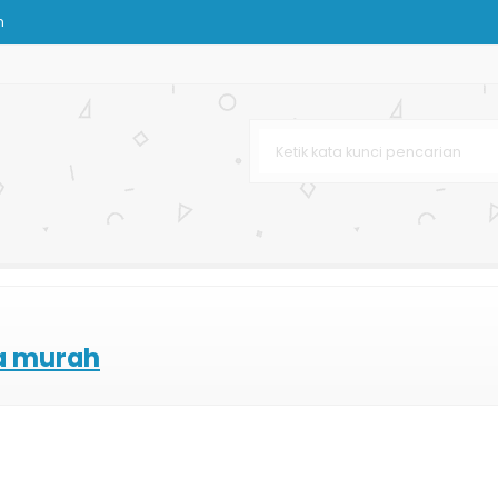
n
i
ag Murah dan Lengkap
s
 Pet Shop
baru
ait
ja murah
n