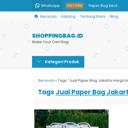
Whatsapp
Paper Bag Kecil
HOT ITEM
Beranda
Katalog
Tentang Kami
Blog
Shopping Bag Busan
Paper Bag Harga
SHOPPINGBAG.ID
Tas Kertas Kecil untuk
Make Your Own Bag
Paper Bag Hijab Syar
Kategori Produk
Custom Paper Bag H
Cetak Kemasan Pape
Beranda
»
Tags "Jual Paper Bag Jakarta Harga 
Jual Tas Shopping B
Tags
Jual Paper Bag Jakar