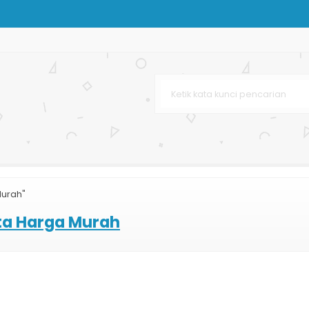
a Anak
 Butik
i
arga Murah
r Bag
Murah"
ag Murah dan Lengkap
ta Harga Murah