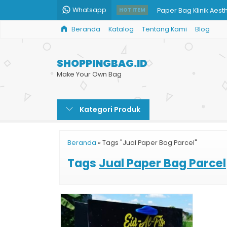
Whatsapp
Paper Bag Klinik Aest
HOT ITEM
Beranda
Katalog
Tentang Kami
Blog
Jual Paper Bag Karto
Paper Bag Tinta Ema
SHOPPINGBAG.ID
Paper Bag Baju Musl
Make Your Own Bag
Paper Bag Hijab Syar
Kategori Produk
Cetak Goodie Bag M
Paper Bag
Beranda
»
Tags "Jual Paper Bag Parcel"
Jual Kantong Kertas 
Tags
Jual Paper Bag Parcel