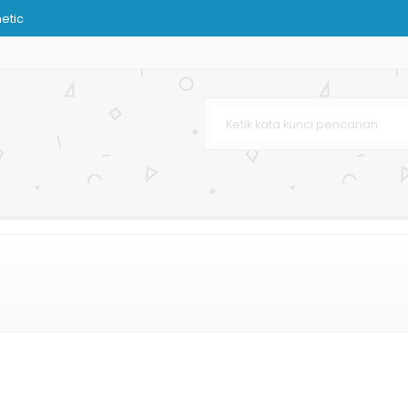
hetic
n
s
im
i
urah
Besar