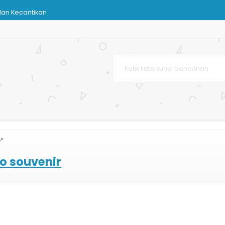
dan Kecantikan
urah
leh-oleh
r Bag
r"
Bag
ko souvenir