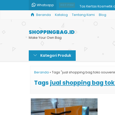
Whatsapp
Tas Kertas Kosmetik 
HOT ITEM
Beranda
Katalog
Tentang Kami
Blog
Paper Bag Wedding
Tas Kertas Otomotif
SHOPPINGBAG.ID
Paper Bag Harga
Make Your Own Bag
Printing Paper Bag M
Kategori Produk
Shopping Bag Toko O
Cetak Kemasan Pape
Beranda
»
Tags "jual shopping bag toko souveni
Harga Cetak Paper 
Tags
jual shopping bag to