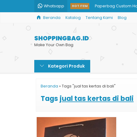
Whatsapp
Paperbag Custom H
HOT ITEM
Beranda
Katalog
Tentang Kami
Blog
Harga Shopping Bag 
Paperbag Tas Murah
SHOPPINGBAG.ID
Jual Paper Bag Mur
Make Your Own Bag
Harga Paper Bag Ce
Kategori Produk
Paper Bag Harga Mu
Paper Bag Kertas
Beranda
»
Tags "jual tas kertas di bali"
Paper Bag Custom
Tags
jual tas kertas di bali