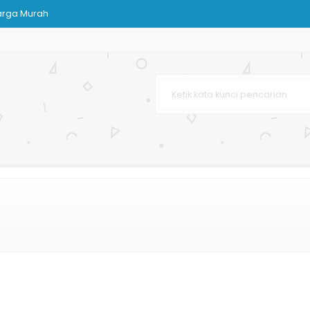
arga Murah
Kertas
ah Mewah
tak
rah