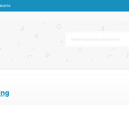
karta
n
Belanja
rbaru
k Kain Tenun
baru
 Dan Kain
ing