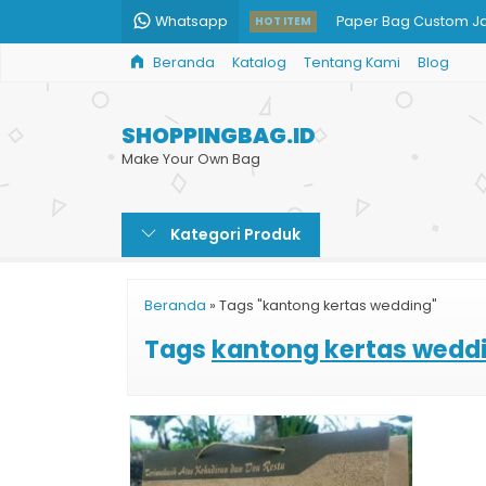
Whatsapp
Paper Bag Custom Ja
HOT ITEM
Beranda
Katalog
Tentang Kami
Blog
Tas Kertas Balikpapa
Tas Kantong Tempat 
SHOPPINGBAG.ID
Tas Kertas Harga Te
Make Your Own Bag
Pesan Paper Bag Buti
Kategori Produk
Paper Bag Harga Ter
Paper Bag
Beranda
»
Tags "kantong kertas wedding"
Shopping Bag Kertas
Tags
kantong kertas wedd