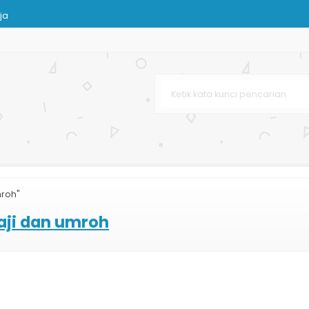
ja
ing Bag Murah
on
lat
mroh"
aji dan umroh