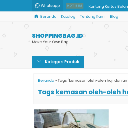
Whatsapp
Kantong Kertas Belan
HOT ITEM
Beranda
Katalog
Tentang Kami
Blog
Paper Bag Restoran
Custom Paper Shopp
SHOPPINGBAG.ID
Paper Bag Skin Care
Make Your Own Bag
Paper Bag Souvenir
Kategori Produk
Paper Bag Art Carto
Paper Bag Murah Cok
Beranda
»
Tags "kemasan oleh-oleh haji dan u
Tas Kertas Toko Batik
Tags
kemasan oleh-oleh h