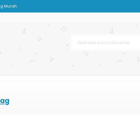
ag Murah
Murah
Shopping Bag Murah
ksesoris
 Terbaru
ies
s Kertas
n Care
bag