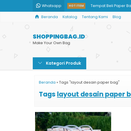
Whatsapp
Tempat Beli Paper B
HOT ITEM
Beranda
Katalog
Tentang Kami
Blog
Shopping Bag Butik 
Tempat Pembuatan 
SHOPPINGBAG.ID
Shopping Bag Toko A
Make Your Own Bag
Shopping Bag Harga
Kategori Produk
Shopping Bag Brown
Paperbag Murah - Ta
Beranda
»
Tags "layout desain paper bag"
Cetak Paper Bag Ski
Tags
layout desain paper 