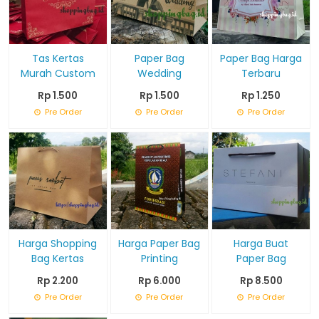
Tas Kertas
Paper Bag
Paper Bag Harga
Murah Custom
Wedding
Terbaru
Rp 1.500
Rp 1.500
Rp 1.250
Pre Order
Pre Order
Pre Order
Harga Shopping
Harga Paper Bag
Harga Buat
Bag Kertas
Printing
Paper Bag
Rp 2.200
Rp 6.000
Rp 8.500
Pre Order
Pre Order
Pre Order