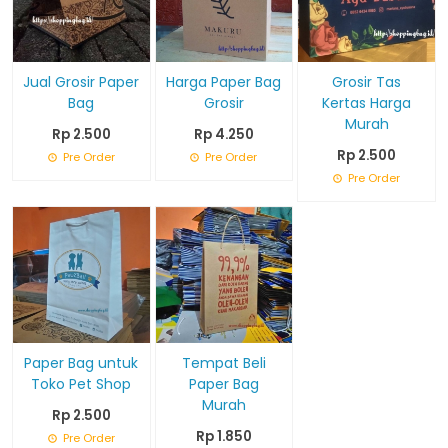
Jual Grosir Paper
Harga Paper Bag
Grosir Tas
Bag
Grosir
Kertas Harga
Murah
Rp 2.500
Rp 4.250
Rp 2.500
Pre Order
Pre Order
Pre Order
Paper Bag untuk
Tempat Beli
Toko Pet Shop
Paper Bag
Murah
Rp 2.500
Rp 1.850
Pre Order