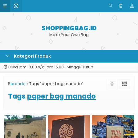
SHOPPINGBAG.ID
Make Your Own Bag
Kategori Produk
Buka jam 10.00 s/d jam 16.00 , Minggu Tutup
Beranda
»
Tags "paper bag manado"
Tags
paper bag manado