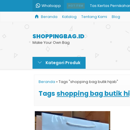
Whatsapp
Tas Kertas Pernikaha
HOT ITEM
Beranda
Katalog
Tentang Kami
Blog
Cetak Kantong Belan
Shopping Bag Harga
SHOPPINGBAG.ID
Paper Bag Murah Prin
Make Your Own Bag
Paper Bag
Kategori Produk
Cetak Kemasan Pape
Tas Kertas Balikpapa
Beranda
»
Tags "shopping bag butik hijab"
Harga Tas Kertas Keci
Tags
shopping bag butik h