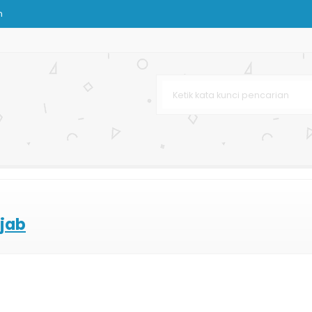
n
ja Murah
 Terbaru
ting Offset
r Bag
n
l
ijab