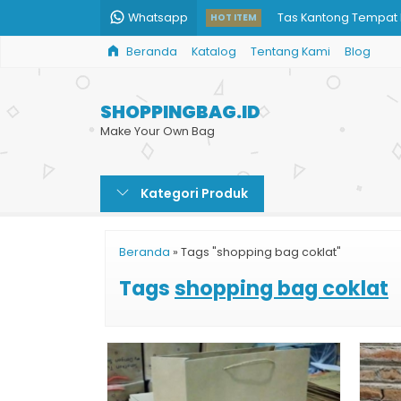
Whatsapp
Tas Kantong Tempat 
HOT ITEM
Beranda
Katalog
Tentang Kami
Blog
Tas Kertas Sepatu
Paper Bag Toko Han
SHOPPINGBAG.ID
Tempat Pembuatan 
Make Your Own Bag
Paper Bag Acara
Kategori Produk
Paper Bag Murah untu
Paper Bag Murah Ce
Beranda
»
Tags "shopping bag coklat"
Paper Bag Baju
Tags
shopping bag coklat