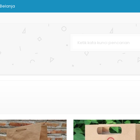
Belanja
dphone
Shopping Bag Murah
k Distro
tak