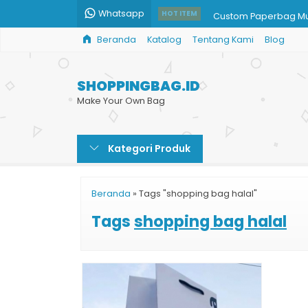
Whatsapp
Custom Paperbag M
HOT ITEM
Beranda
Katalog
Tentang Kami
Blog
Shopping Bag Cust
Tempat Produksi Tas 
SHOPPINGBAG.ID
Cetak Custom Paper
Make Your Own Bag
Cetak Paper Bag Ra
Kategori Produk
Custom Paper Bag On
Paper Bag Coklat Cu
Beranda
»
Tags "shopping bag halal"
Tas Kertas Toko Onli
Tags
shopping bag halal