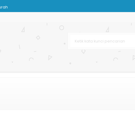
urah
om
Kertas
 Bag
mah Lingkungan
line
stom
ne