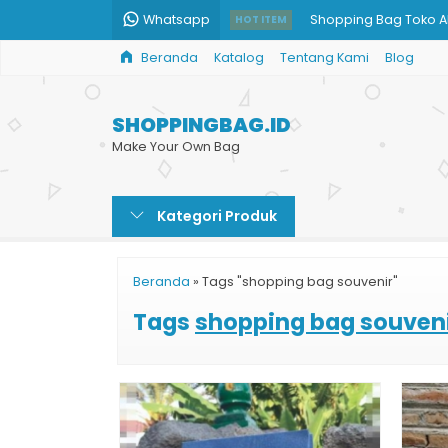
Whatsapp
Shopping Bag Toko A
HOT ITEM
Beranda
Katalog
Tentang Kami
Blog
Shopping Bag Souven
Tas Kantong Tempat 
SHOPPINGBAG.ID
Tas Bingkisan Kertas
Make Your Own Bag
Tas Kertas Toko Batik
Kategori Produk
Tas Belanja dari Kert
Shopping Bag Brown
Beranda
»
Tags "shopping bag souvenir"
Paper Bag untuk Souv
Tags
shopping bag souven