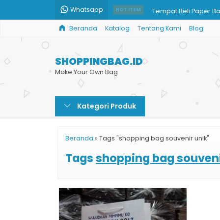
Whatsapp
Tempat Beli Paper B
HOT ITEM
Beranda
Katalog
Tentang Kami
Blog
Tas Kertas Paper Bag
Paper Bag Souvenir
SHOPPINGBAG.ID
Cetak Kantong Belan
Make Your Own Bag
Jual Paper Bag untu
Kategori Produk
Custom Paper Bag Co
Paper Bag Murah Glo
Beranda
»
Tags "shopping bag souvenir unik"
Tas Kantong Kertas
Tags
shopping bag souveni