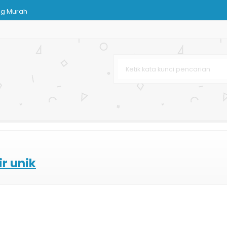
ag Murah
ja Murah
k Buah dan Sayuran
klat
ssy
r unik