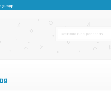
Bag Dopp
arga Murah
Kertas
NI
n
 Bag Matte
Spot UV
ing