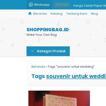
Whatsapp
Harga Cetak Paper 
HOT ITEM
Beranda
Katalog
Tentang Kami
Blog
Paperbag Custom H
Custom Goodie Bag 
SHOPPINGBAG.ID
Paper Bag Promosi
Make Your Own Bag
Tas Kertas Souvenir T
Kategori Produk
Paper Bag Kecantika
Harga Print Shopping
Beranda
»
Tags "souvenir untuk wedding"
Cetak Shopping Bag 
Tags
souvenir untuk wedd