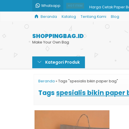
Whatsapp
Harga Cetak Paper 
HOT ITEM
Beranda
Katalog
Tentang Kami
Blog
Paper Bag Acara
Shopping Bag Toko 
SHOPPINGBAG.ID
Harga Shopping Bag 
Make Your Own Bag
Tempat Pembuatan 
Kategori Produk
Jual Paper Bag Polos
Penjual Paper Bag
Beranda
»
Tags "spesialis bikin paper bag"
Dus Box Kotak Kemasa
Tags
spesialis bikin paper