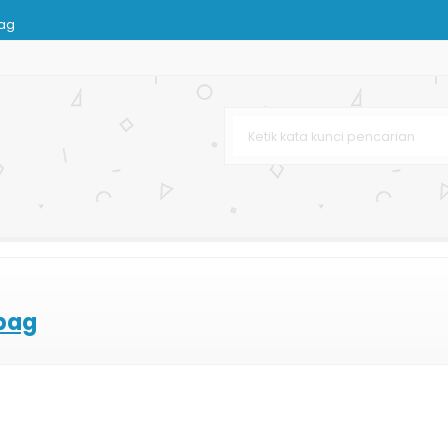
Bag
Busana
Kertas
Shopping Bag Murah
n Batik
 bag