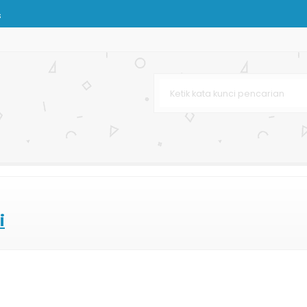
s
Bag Printing
ah Mewah
venir
s Coklat
n
lossy
Pernikahan
i