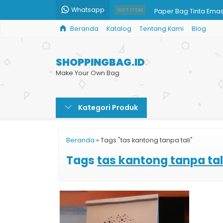
Whatsapp
Paper Bag Tinta Ema
HOT ITEM
Beranda
Katalog
Tentang Kami
Blog
Info Harga Shopping 
Jual Paper Bag Mur
SHOPPINGBAG.ID
Paper Bag Kotak Sou
Make Your Own Bag
Jual Paper Bag Kerta
Kategori Produk
Paper Bag Kecantika
Shopping Bag Batik G
Beranda
»
Tags "tas kantong tanpa tali"
Tas Kertas Souvenir 
Tags
tas kantong tanpa tal