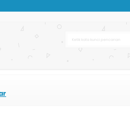
venir
ja Murah
 Box
hetic
Karton
im
ar