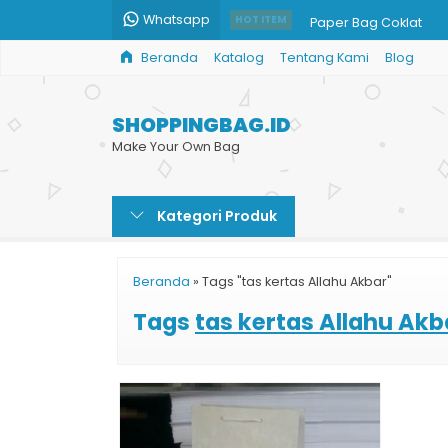
Whatsapp
Paper Bag Coklat
HOT ITEM
Beranda
Katalog
Tentang Kami
Blog
Paper Bag Brownies
Paper Bag Kotak Sou
SHOPPINGBAG.ID
Cetak Kantong Belan
Make Your Own Bag
Tas Kertas Untuk Nasi
Kategori Produk
Paper Bag Klinik Aest
Harga Shopping Bag 
Beranda
»
Tags "tas kertas Allahu Akbar"
Paper Bag Baju Musl
Tags
tas kertas Allahu Akb