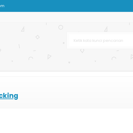
om
stom
ting Offset
Bag
Murah
cking