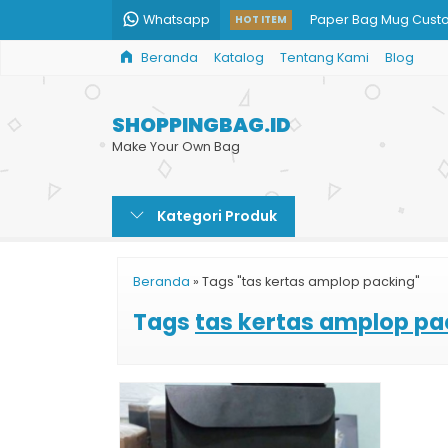
Whatsapp
Paper Bag Mug Cust
HOT ITEM
Beranda
Katalog
Tentang Kami
Blog
Paper Bag Coklat Cu
Tas Kertas Toko Batik
SHOPPINGBAG.ID
Paper Bag Murah Prin
Make Your Own Bag
Harga Cetak Paper 
Kategori Produk
Tas Paper Bag Murah
Kantong Paper Bag 
Beranda
»
Tags "tas kertas amplop packing"
Tas Kertas Murah
Tags
tas kertas amplop pa