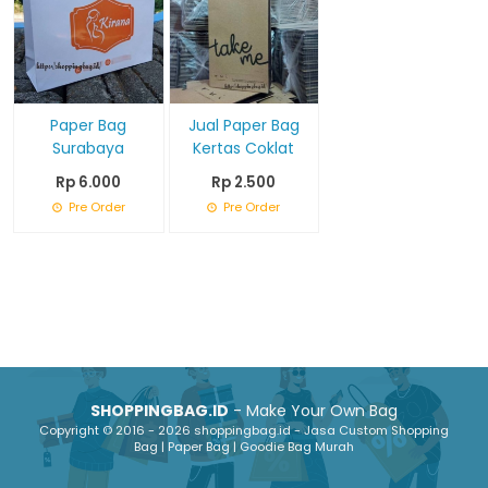
Paper Bag
Jual Paper Bag
Surabaya
Kertas Coklat
Rp 6.000
Rp 2.500
Pre Order
Pre Order
SHOPPINGBAG.ID
- Make Your Own Bag
Copyright © 2016 - 2026 shoppingbag.id - Jasa Custom Shopping
Bag | Paper Bag | Goodie Bag Murah