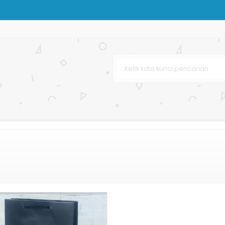
m Murah
g Terbaru
r Bag
ah