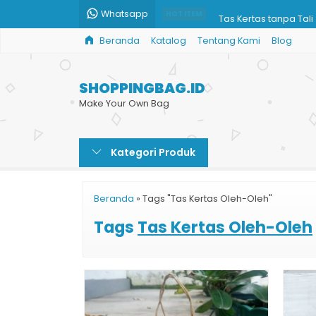
Whatsapp
Tas Kertas tanpa Tali
HOT ITEM
Beranda
Katalog
Tentang Kami
Blog
Jual Paper Bag Hita
Shopping Bag Bazar
SHOPPINGBAG.ID
Harga Jual Paper Ba
Make Your Own Bag
Paper Bag Takeaway
Kategori Produk
Custom Ukuran Pape
Harga Shopping Bag
Beranda
»
Tags "Tas Kertas Oleh-Oleh"
Toko Paper Bag Mur
Tags
Tas Kertas Oleh-Oleh