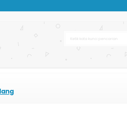
Bag Printing
 Butik
 Bag Murah
s Coklat
dan Kecantikan
lat
lang