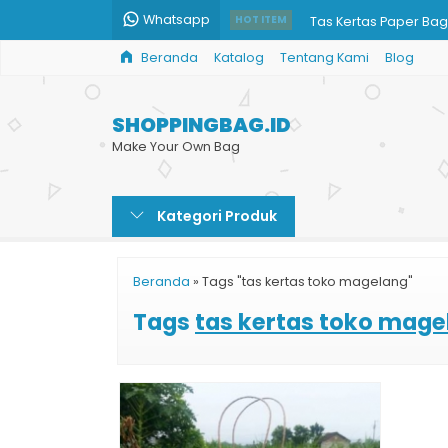
Whatsapp
Tas Kertas Paper Bag
HOT ITEM
Beranda
Katalog
Tentang Kami
Blog
Info Harga Shopping 
Paper Bag Ivory
SHOPPINGBAG.ID
Tas Kertas Kecil untuk
Make Your Own Bag
Tempat Cetak Paper
Kategori Produk
Jual Paper Bag Kerta
Tas Kertas Kosmetik 
Beranda
»
Tags "tas kertas toko magelang"
Cetak Tas Kertas Cok
Tags
tas kertas toko mage