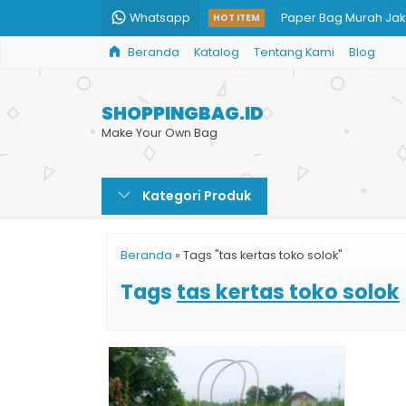
Whatsapp
Paper Bag Murah Jak
HOT ITEM
Beranda
Katalog
Tentang Kami
Blog
Jual Paper Bag Cust
Pesan Paper Bag Mu
SHOPPINGBAG.ID
Harga Paper Bag
Make Your Own Bag
Custom Paper Bag Ka
Kategori Produk
Harga Buat Paper Ba
Kantong Paper Bag 
Beranda
»
Tags "tas kertas toko solok"
Paper Bag Makanan
Tags
tas kertas toko solok