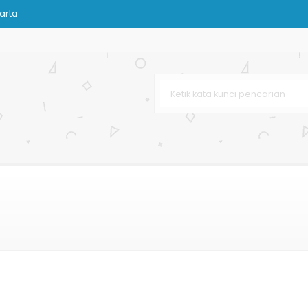
arta
om
rah
rton
g
Murah