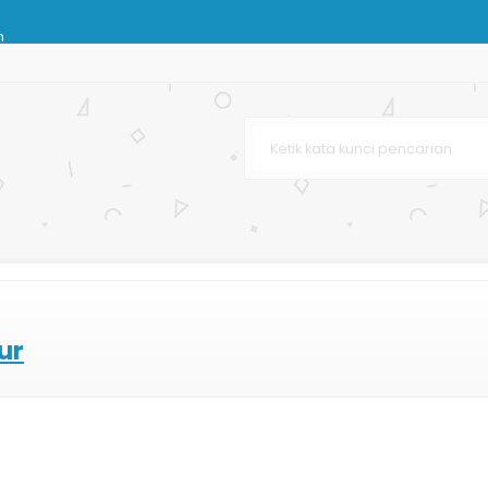
n
om Murah
m Murah
arga Murah
leh-oleh
pat
ur