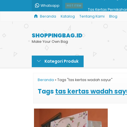
Whatsapp
Tas Kertas Pernikaha
HOT ITEM
Beranda
Katalog
Tentang Kami
Blog
Paper Bag Souvenir
Jual Paper Bag Cust
SHOPPINGBAG.ID
Shopping Bag Kain
Make Your Own Bag
Jual Paper Bag Hita
Kategori Produk
Paperbag Custom H
Shopping Bag Toko O
Beranda
»
Tags "tas kertas wadah sayur"
Cetak Paper Bag Ce
Tags
tas kertas wadah say