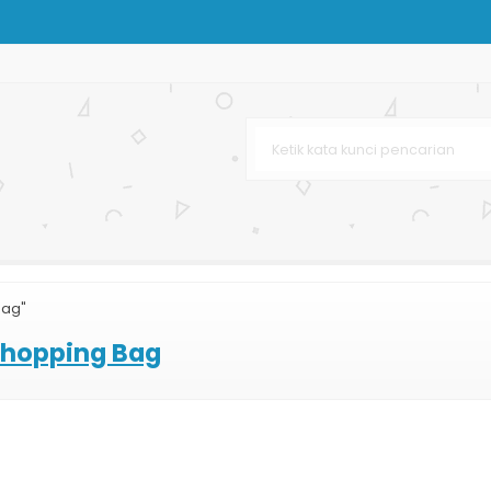
urah
stom
ustom
Custom
Murah
Bag"
arta
hopping Bag