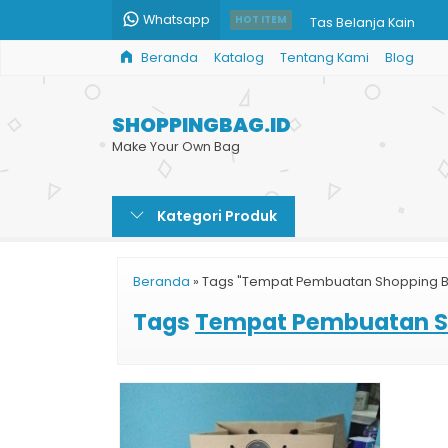
Whatsapp
Tas Belanja Kain
HOT ITEM
Beranda
Katalog
Tentang Kami
Blog
Printing Paper Bag M
Tas Kertas Kantor
SHOPPINGBAG.ID
Paper Bag Murah Cu
Make Your Own Bag
Goodie Bag Murah C
Kategori Produk
Goodie Bag Kertas 
Kantong Paper Bag 
Beranda
»
Tags "Tempat Pembuatan Shopping 
Paper Bag Murah Jak
Tags
Tempat Pembuatan S