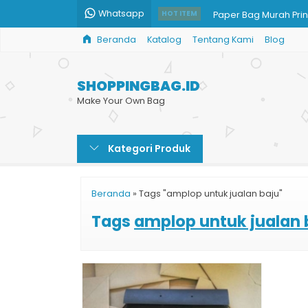
Whatsapp
Paper Bag Murah Prin
HOT ITEM
Beranda
Katalog
Tentang Kami
Blog
Tas Kertas Promosi Bu
Penjual Paper Bag
SHOPPINGBAG.ID
Bikin Shopping Bag Du
Make Your Own Bag
Goodie Bag Kertas C
Kategori Produk
Jual Shopping Bag C
Tas Shopping Bag M
Beranda
»
Tags "amplop untuk jualan baju"
Pesan Paper Bag Mu
Tags
amplop untuk jualan 