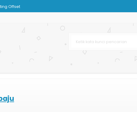
ting Offset
tik
nhill
oklat
ookies
urah
rah
baju