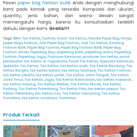
Pesan
paper bag fashion butik
Anda dengan menghubungi
kami pada kontak yang tersedia. Komposisi dari ukuran,
quantity, jenis bahan, dan warna desain sangat
memengaruhi harga, karena itu konsultasikan terlebih
dahulu dengan kami.
Gratis!!!
Tags:
Bikin Tas Kertas
,
fashion
,
Grosir Tas Kertas
,
Handle Paper Bag
,
Harga
paper bags fashion
,
Jual Paper Bag Fashion
,
Jual Tas Kertas
,
Kantong
Fashion Butik
,
Paper Bag Fashion
,
Paper Bag Fashion Butik
,
Paper Bag
Fashion Jimski
,
Paperbag Baju
,
paperbag butik
,
paperbag distro
,
Paperbag
Fashion
,
Paperbag Jogja
,
Produsen Kemasan
,
produsen tas kertas
,
pusat
pembuatan tas kertas di Yogyakarta
,
Pusat Tas Kertas
,
Spesialis Kemasan
,
Spesialis Tas Kertas
,
Tas Kertas
,
tas kertas aceh
,
Tas Kertas Bandung
,
Tas
Kertas Bangka
,
tas kertas batam
,
tas kertas boutique
,
Tas Kertas Fashion
,
tas kertas jakarta
,
tas kertas jambi
,
Tas Kertas Jawa Tengah
,
Tas Kertas
Jawa Timur
,
Tas Kertas Jogja
,
Tas Kertas Kalimantan
,
tas kertas makasar
,
tas kertas malang
,
Tas Kertas Medan
,
Tas Kertas Murah
,
Tas Kertas
Padang
,
Tas Kertas Palembang
,
Tas Kertas Palu
,
tas kertas papua
,
Tas
Kertas Pekanbaru
,
tas kertas riau
,
Tas Kertas Semarang
,
Tas kertas
Sumatera
,
tas kertas surabaya
,
Taskertas
Produk Terkait