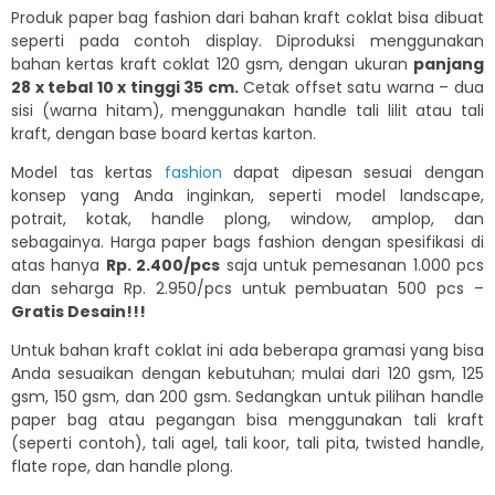
Produk paper bag fashion dari bahan kraft coklat bisa dibuat
seperti pada contoh display. Diproduksi menggunakan
bahan kertas kraft coklat 120 gsm, dengan ukuran
panjang
28 x tebal 10 x tinggi 35 cm.
Cetak offset satu warna – dua
sisi (warna hitam), menggunakan handle tali lilit atau tali
kraft, dengan base board kertas karton.
Model tas kertas
fashion
dapat dipesan sesuai dengan
konsep yang Anda inginkan, seperti model landscape,
potrait, kotak, handle plong, window, amplop, dan
sebagainya. Harga paper bags fashion dengan spesifikasi di
atas hanya
Rp. 2.400/pcs
saja untuk pemesanan 1.000 pcs
dan seharga Rp. 2.950/pcs untuk pembuatan 500 pcs –
Gratis Desain!!!
Untuk bahan kraft coklat ini ada beberapa gramasi yang bisa
Anda sesuaikan dengan kebutuhan; mulai dari 120 gsm, 125
gsm, 150 gsm, dan 200 gsm. Sedangkan untuk pilihan handle
paper bag atau pegangan bisa menggunakan tali kraft
(seperti contoh), tali agel, tali koor, tali pita, twisted handle,
flate rope, dan handle plong.