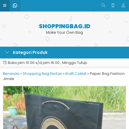
SHOPPINGBAG.ID
Make Your Own Bag
Kategori Produk
Buka jam 10.00 s/d jam 16.00 , Minggu Tutup
Beranda
»
Shopping Bag Kertas
»
Kraft Coklat
»
Paper Bag Fashion
Jimski