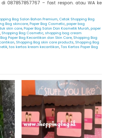
di 087857857767 – fast respon. atau WA ke
opping Bag Salon Bahan Premium
,
Cetak Shopping Bag
ing Bag skincare
,
Paper Bag Cosmetic
,
paper bag
uk skin care
,
Paper Bag Salon Dan Kosmetik Murah
,
paper
,
Shopping Bag Cosmetic
,
shopping bag cream
 Bag Paper Bag Kecantikan dan Skin Care
,
Shopping Bag
cantikan
,
Shopping Bag skin care products
,
Shopping Bag
metik
,
tas kertas kream kecantikan
,
Tas Kertas Paper Bag
Shopping 