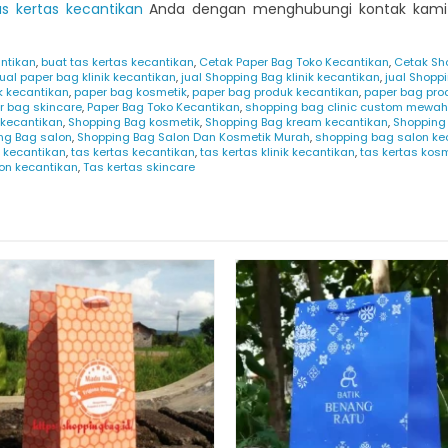
as kertas kecantikan
Anda dengan menghubungi kontak kami 
ntikan
,
buat tas kertas kecantikan
,
Cetak Paper Bag Toko Kecantikan
,
Cetak Sh
jual paper bag klinik kecantikan
,
jual Shopping Bag klinik kecantikan
,
jual Shopp
k kecantikan
,
paper bag kosmetik
,
paper bag produk kecantikan
,
paper bag prod
r bag skincare
,
Paper Bag Toko Kecantikan
,
shopping bag clinic custom mewah
 kecantikan
,
Shopping Bag kosmetik
,
Shopping Bag kream kecantikan
,
Shopping
ng Bag salon
,
Shopping Bag Salon Dan Kosmetik Murah
,
shopping bag salon ke
 kecantikan
,
tas kertas kecantikan
,
tas kertas klinik kecantikan
,
tas kertas kos
lon kecantikan
,
Tas kertas skincare