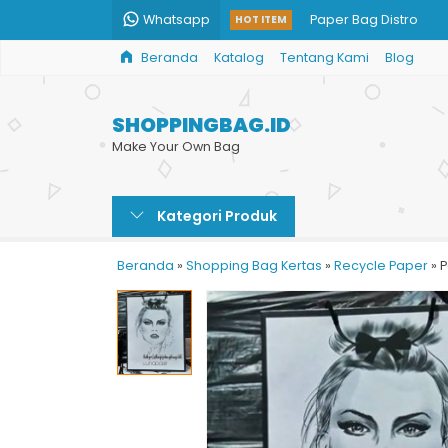
Whatsapp
Paper Bag Distro
HOT ITEM
Beranda
Katalog
Tentang Kami
Blog
Goodie Bag Kertas C
Paper Bag Souvenir I
SHOPPINGBAG.ID
Cetak Kantong Belan
Make Your Own Bag
Harga Print Shopping
Kategori Produk
Tas Kertas Sepatu
Shopping Bag Murah
Beranda
»
Shopping Bag Kertas
»
Recycle Paper
»
P
Paper Bag Kertas Mu