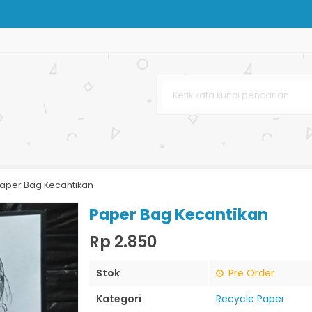
oklat
nstansi
ja Murah
 Bag Matte
aper Bag Kecantikan
rah
Paper Bag Kecantikan
Rp 2.850
Stok
Pre Order
Kategori
Recycle Paper