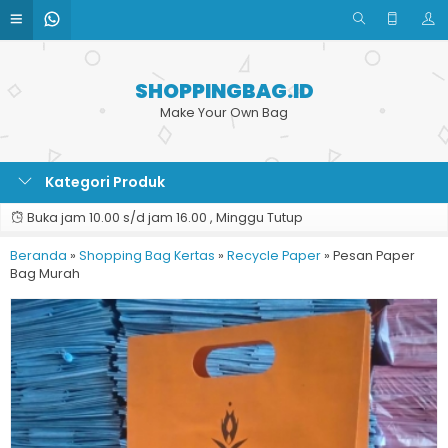
SHOPPINGBAG.ID
Make Your Own Bag
Kategori Produk
Buka jam 10.00 s/d jam 16.00 , Minggu Tutup
Beranda
»
Shopping Bag Kertas
»
Recycle Paper
»
Pesan Paper
Bag Murah