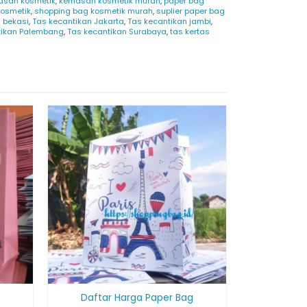
san kosmetik
,
kemasan kosmetik murah
,
paper bag
kosmetik
,
shopping bag kosmetik murah
,
suplier paper bag
 bekasi
,
Tas kecantikan Jakarta
,
Tas kecantikan jambi
,
tikan Palembang
,
Tas kecantikan Surabaya
,
tas kertas
Bikin Cust
Daftar Harga Paper Bag