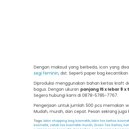
Dengan maksud yang berbeda, icon yang disa
segi feminin
, dst. Seperti paper bag kecantika
Diproduksi menggunakan bahan kertas kraft da
bagus. Dengan ukuran
panjang 15 x lebar 8 x 
Segera hubungi kami di 0878-5785-7767.
Pengerjaan untuk jumlah 500 pcs memakan wakt
Mudah, murah, dan cepat. Pesan sekrang jug
Tags:
bikin shopping bag kosmetik
,
bikin tas kertas kosmet
kosmetik
,
cetak tas kosmetik murah
,
Grosir Tas Kertas
,
ha