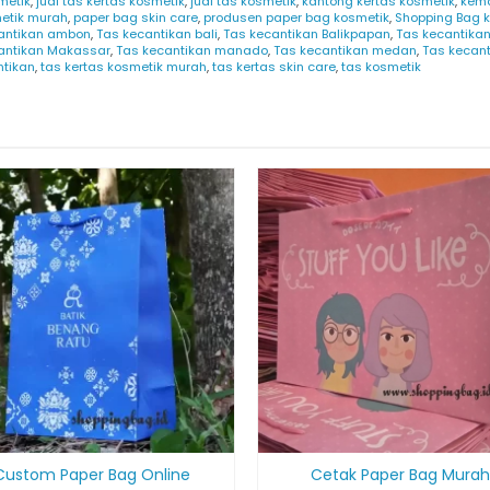
metik
,
jual tas kertas kosmetik
,
jual tas kosmetik
,
kantong kertas kosmetik
,
kema
etik murah
,
paper bag skin care
,
produsen paper bag kosmetik
,
Shopping Bag 
antikan ambon
,
Tas kecantikan bali
,
Tas kecantikan Balikpapan
,
Tas kecantikan
antikan Makassar
,
Tas kecantikan manado
,
Tas kecantikan medan
,
Tas kecan
ntikan
,
tas kertas kosmetik murah
,
tas kertas skin care
,
tas kosmetik
Custom Paper Bag Online
Cetak Paper Bag Murah