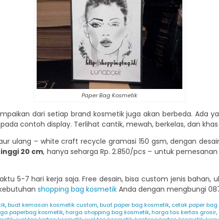
Paper Bag Kosmetik
mpaikan dari setiap brand kosmetik juga akan berbeda. Ada y
n pada contoh display. Terlihat cantik, mewah, berkelas, dan kha
ur ulang – white craft recycle gramasi 150 gsm, dengan desai
tinggi 20 cm
, hanya seharga Rp. 2.850/pcs – untuk pemesana
u 5-7 hari kerja saja. Free desain, bisa custom jenis bahan, 
a kebutuhan
shopping bag kosmetik
Anda dengan mengbungi 08
ik
,
buat kemasan kosmetik custom
,
buat paper bag kosmetik
,
cetak paper bag
rga paperbag kosmetik
,
harga shopping bag kosmetik
,
harga tas kertas grosir
,