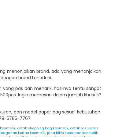
ang menonjolkan brand, ada yang menonjolkan
s dengan brand Lunadorii.
n yang pas dan menarik, hasilnya tentu sangat
n 500pcs. Ingin memesan dalam jumlah khusus?
ukuran, dan model paper bag sesuai kebutuhan.
78-5785-7767.
 kosmetik
,
cetak shopping bag kosmetik
,
cetak tas kertas
harga tas kertas kosmetik
,
jasa bikin kemasan kosmetik
,