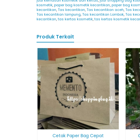
jual kemasan kosmetik dari kertas
,
jual shopping bag kos
kosmetik
,
paper bag kosmetik kecantikan
,
paper bag kosm
kecantikan
,
Tas kecantikan
,
Tas kecantikan aceh
,
Tas kec
Tas kecantikan lampung
,
Tas kecantikan Lombok
,
Tas kec
kecantikan
,
tas kertas kosmetik
,
tas kertas kosmetik keca
Produk Terkait
Cetak Paper Bag Cepat