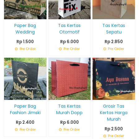
Paper Bag
Tas Kertas
Tas Kertas
Wedding
Otomotif
Sepatu
Rp 1.500
Rp 6.000
Rp 2.850
Pre Order
Pre Order
Pre Order
Paper Bag
Tas Kertas
Grosir Tas
Fashion Jimski
Murah Dopp
Kertas Harga
Murah
Rp 2.400
Rp 6.000
Rp 2.500
Pre Order
Pre Order
Pre Order