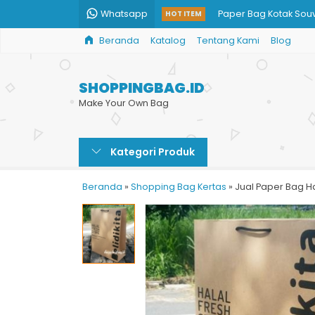
Whatsapp
Paper Bag Kotak Sou
HOT ITEM
Beranda
Katalog
Tentang Kami
Blog
Paper Bag BRI
Custom Paper Bag H
SHOPPINGBAG.ID
Paper Bag Murah Ce
Make Your Own Bag
Custom Ukuran Pape
Kategori Produk
Tas Kertas Otomotif
Jual Paper Bag Murah
Beranda
»
Shopping Bag Kertas
»
Jual Paper Bag 
Tas Kertas Custom U