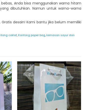
ain bebas, Anda bisa menggunakan warna hitam
a yang dibutuhkan. Namun untuk warna-warna
Gratis desain! Kami bantu jika belum memiliki
ntong coklat
,
Kantong paper bag
,
kemasan sayur dan
Paper Ba