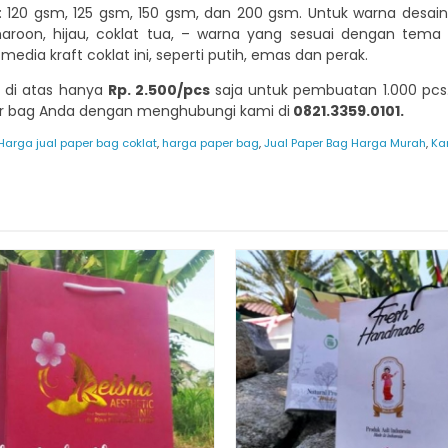
si: 120 gsm, 125 gsm, 150 gsm, dan 200 gsm. Untuk warna des
roon, hijau, coklat tua, – warna yang sesuai dengan tem
dia kraft coklat ini, seperti putih, emas dan perak.
i di atas hanya
Rp. 2.500/pcs
saja untuk pembuatan 1.000 pcs. 
er bag Anda dengan menghubungi kami di
0821.3359.0101.
Harga jual paper bag coklat
,
harga paper bag
,
Jual Paper Bag Harga Murah
,
Ka