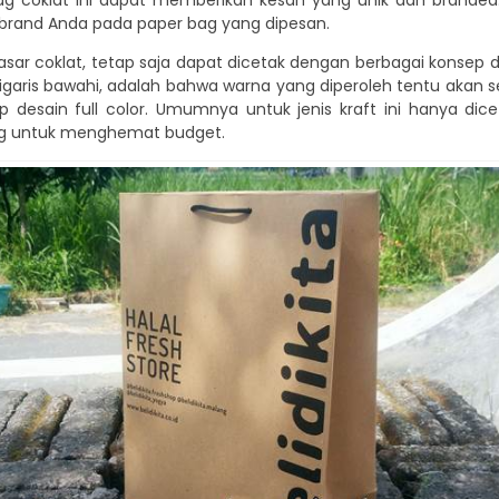
g coklat ini dapat memberikan kesan yang unik dan branded. T
n brand Anda pada paper bag yang dipesan.
dasar coklat, tetap saja dapat dicetak dengan berbagai konsep des
 digaris bawahi, adalah bahwa warna yang diperoleh tentu aka
 desain full color. Umumnya untuk jenis kraft ini hanya dice
ng untuk menghemat budget.