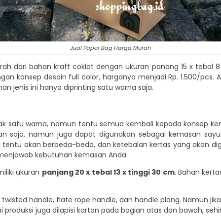
Jual Paper Bag Harga Murah
urah dari bahan kraft coklat dengan ukuran panang 15 x tebal 8 
ngan konsep desain full color, harganya menjadi Rp. 1.500/pcs. 
 jenis ini hanya diprinting satu warna saja.
ak satu warna, namun tentu semua kembali kepada konsep ke
an saja, namun juga dapat digunakan sebagai kemasan sayur
duk tentu akan berbeda-beda, dan ketebalan kertas yang akan d
 menjawab kebutuhan kemasan Anda.
iliki ukuran
panjang 20 x tebal 13 x tinggi 30 cm
. Bahan kerta
ali koor, twisted handle, flate rope handle, dan handle plong. Namu
 produksi juga dilapisi karton pada bagian atas dan bawah, s