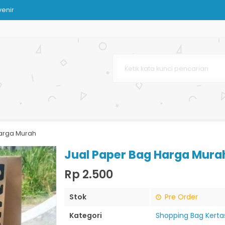
venir
arga Murah
tak
r Bag
 Coklat
Harga Murah
kuran
Jual Paper Bag Harga Mura
Rp 2.500
Stok
Pre Order
Kategori
Shopping Bag Kerta