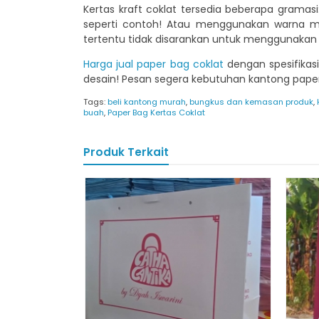
Kertas kraft coklat tersedia beberapa grama
seperti contoh! Atau menggunakan warna ma
tertentu tidak disarankan untuk menggunakan me
Harga jual paper bag coklat
dengan spesifikas
desain! Pesan segera kebutuhan kantong pap
Tags:
beli kantong murah
,
bungkus dan kemasan produk
,
buah
,
Paper Bag Kertas Coklat
Produk Terkait