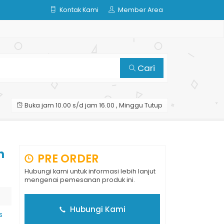
Kontak Kami
Member Area
Cari
Buka jam 10.00 s/d jam 16.00 , Minggu Tutup
h
PRE ORDER
Hubungi kami untuk informasi lebih lanjut
mengenai pemesanan produk ini.
Hubungi Kami
s