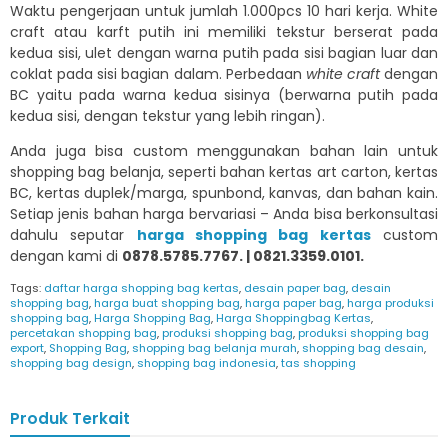
Waktu pengerjaan untuk jumlah 1.000pcs 10 hari kerja. White
craft atau karft putih ini memiliki tekstur berserat pada
kedua sisi, ulet dengan warna putih pada sisi bagian luar dan
coklat pada sisi bagian dalam. Perbedaan
white craft
dengan
BC yaitu pada warna kedua sisinya (berwarna putih pada
kedua sisi, dengan tekstur yang lebih ringan).
Anda juga bisa custom menggunakan bahan lain untuk
shopping bag belanja, seperti bahan kertas art carton, kertas
BC, kertas duplek/marga, spunbond, kanvas, dan bahan kain.
Setiap jenis bahan harga bervariasi – Anda bisa berkonsultasi
dahulu seputar
harga shopping bag kertas
custom
dengan kami di
0878.5785.7767. |
0821.3359.0101.
Tags:
daftar harga shopping bag kertas
,
desain paper bag
,
desain
shopping bag
,
harga buat shopping bag
,
harga paper bag
,
harga produksi
shopping bag
,
Harga Shopping Bag
,
Harga Shoppingbag Kertas
,
percetakan shopping bag
,
produksi shopping bag
,
produksi shopping bag
export
,
Shopping Bag
,
shopping bag belanja murah
,
shopping bag desain
,
shopping bag design
,
shopping bag indonesia
,
tas shopping
Produk Terkait