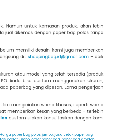
duk. Namun untuk kemasan produk, akan lebih
da jual dikemas dengan paper bag polos tanpa
a belum memiliki desain, kami juga memberikan
langsung di :
shoppingbag.id@gmail.com
– baik
ran atau model yang telah tersedia (produk
gan PO Anda bisa custom menggunakan ukuran,
n pada paperbag yang dipesan. Lama pengerjaan
. Jika mengininkan warna khusus, seperti warna
dapat memberikan kesan yang berbeda – terlebih
los
custom silakan konsultasikan dengan kami
Harga paper bag polos jumbo
,
jasa cetak paper bag
tas coklat jumbo
,
order paper bag
,
paper bag amplop