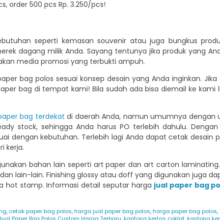
s, order 500 pcs Rp. 3.250/pcs!
kebutuhan seperti kemasan souvenir atau juga bungkus pro
merek dagang milik Anda. Sayang tentunya jika produk yang An
pakan media promosi yang terbukti ampuh.
paper bag polos sesuai konsep desain yang Anda inginkan. Jik
aper bag di tempat kami! Bila sudah ada bisa diemail ke kami 
paper bag terdekat
di daerah Anda, namun umumnya dengan uku
ready stock, sehingga Anda harus PO terlebih dahulu. Den
suai dengan kebutuhan. Terlebih lagi Anda dapat cetak desai
i kerja.
ggunakan bahan lain seperti art paper dan art carton laminating
 dan lain-lain. Finishing glossy atau doff yang digunakan juga 
hot stamp. Informasi detail seputar harga
jual paper bag po
ng
,
cetak paper bag polos
,
harga jual paper bag polos
,
harga paper bag polos
,
Jual Paper Bag Polos Custom Harga Terbaru
,
kantong kertas coklat
,
kantong ker