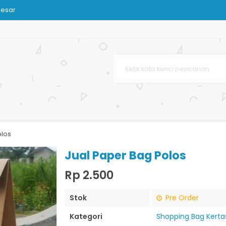
Besar
 Bag Murah
Bank
 Box
cantikan
olos
leh-oleh
Jual Paper Bag Polos
Rp 2.500
Stok
Pre Order
Kategori
Shopping Bag Kerta