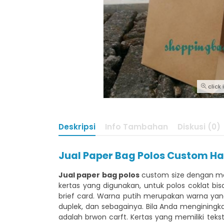
click
Deskripsi
Info Tambahan
Diskusi (0)
Jual Paper Bag Polos Custom H
Jual paper bag polos
custom size dengan mod
kertas yang digunakan, untuk polos coklat b
brief card. Warna putih merupakan warna yang ham
duplek, dan sebagainya. Bila Anda mengining
adalah brwon carft. Kertas yang memiliki teks