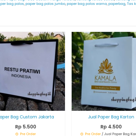
per bag polos
,
paper bag polos jumbo
,
paper bag polos warna
,
paperbag
,
Tas k
aper Bag Custom Jakarta
Jual Paper Bag Karton
Rp 5.500
Rp 4.500
Pre Order
Pre Order
/ Jual Paper Bag Ka