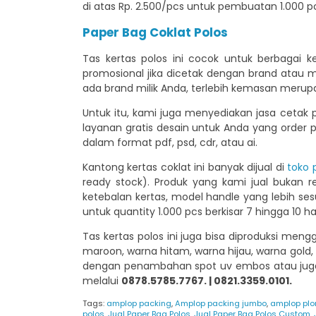
di atas Rp. 2.500/pcs untuk pembuatan 1.000 pc
Paper Bag Coklat Polos
Tas kertas polos ini cocok untuk berbagai 
promosional jika dicetak dengan brand atau 
ada brand milik Anda, terlebih kemasan meru
Untuk itu, kami juga menyediakan jasa cetak 
layanan gratis desain untuk Anda yang order p
dalam format pdf, psd, cdr, atau ai.
Kantong kertas coklat ini banyak dijual di
toko 
ready stock). Produk yang kami jual bukan 
ketebalan kertas, model handle yang lebih se
untuk quantity 1.000 pcs berkisar 7 hingga 10 har
Tas kertas polos ini juga bisa diproduksi men
maroon, warna hitam, warna hijau, warna gold,
dengan penambahan spot uv embos atau juga 
melalui
0878.5785.7767. |
0821.3359.0101.
Tags:
amplop packing
,
Amplop packing jumbo
,
amplop plo
polos
,
Jual Paper Bag Polos
,
Jual Paper Bag Polos Custom
,