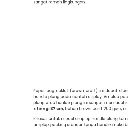
sangat ramah lingkungan.
Paper bag coklat (brown craft) ini dapat di
handle plong pada contoh display. Amplop pac
plong atau hanlde plong ini sangat memudahk
x tinngi 37 cm
, bahan brown carft 200 gsm, m
Khusus untuk model amplop handle plong kami
amplop packing standar tanpa handle maka bi