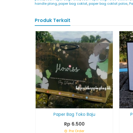
handle plong
,
paper bag coklat
,
paper bag coklat polos
,
Pa
Produk Terkait
Paper Bag Toko Baju
P
Rp 6.500
Pre Order