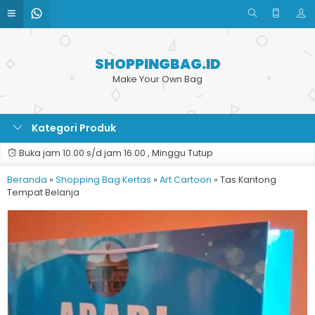
SHOPPINGBAG.ID
Make Your Own Bag
Kategori Produk
Buka jam 10.00 s/d jam 16.00 , Minggu Tutup
Beranda
»
Shopping Bag Kertas
»
Art Cartoon
»
Tas Kantong
Tempat Belanja