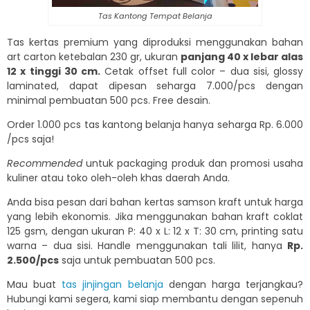
Tas Kantong Tempat Belanja
Tas kertas premium yang diproduksi menggunakan bahan
art carton ketebalan 230 gr, ukuran
panjang 40 x lebar alas
12 x tinggi 30 cm.
Cetak offset full color – dua sisi, glossy
laminated, dapat dipesan seharga 7.000/pcs dengan
minimal pembuatan 500 pcs. Free desain.
Order 1.000 pcs tas kantong belanja hanya seharga Rp. 6.000
/pcs saja!
Recommended
untuk packaging produk dan promosi usaha
kuliner atau toko oleh-oleh khas daerah Anda.
Anda bisa pesan dari bahan kertas samson kraft untuk harga
yang lebih ekonomis. Jika menggunakan bahan kraft coklat
125 gsm, dengan ukuran P: 40 x L: 12 x T: 30 cm, printing satu
warna – dua sisi. Handle menggunakan tali lilit, hanya
Rp.
2.500/pcs
saja untuk pembuatan 500 pcs.
Mau buat
tas jinjingan belanja
dengan harga terjangkau?
Hubungi kami segera, kami siap membantu dengan sepenuh