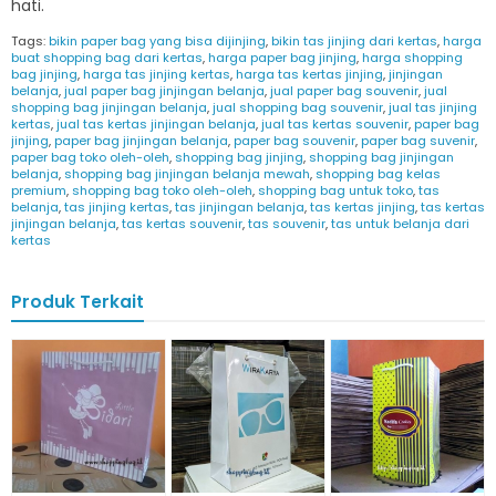
hati.
Tags:
bikin paper bag yang bisa dijinjing
,
bikin tas jinjing dari kertas
,
harga
buat shopping bag dari kertas
,
harga paper bag jinjing
,
harga shopping
bag jinjing
,
harga tas jinjing kertas
,
harga tas kertas jinjing
,
jinjingan
belanja
,
jual paper bag jinjingan belanja
,
jual paper bag souvenir
,
jual
shopping bag jinjingan belanja
,
jual shopping bag souvenir
,
jual tas jinjing
kertas
,
jual tas kertas jinjingan belanja
,
jual tas kertas souvenir
,
paper bag
jinjing
,
paper bag jinjingan belanja
,
paper bag souvenir
,
paper bag suvenir
,
paper bag toko oleh-oleh
,
shopping bag jinjing
,
shopping bag jinjingan
belanja
,
shopping bag jinjingan belanja mewah
,
shopping bag kelas
premium
,
shopping bag toko oleh-oleh
,
shopping bag untuk toko
,
tas
belanja
,
tas jinjing kertas
,
tas jinjingan belanja
,
tas kertas jinjing
,
tas kertas
jinjingan belanja
,
tas kertas souvenir
,
tas souvenir
,
tas untuk belanja dari
kertas
Produk Terkait