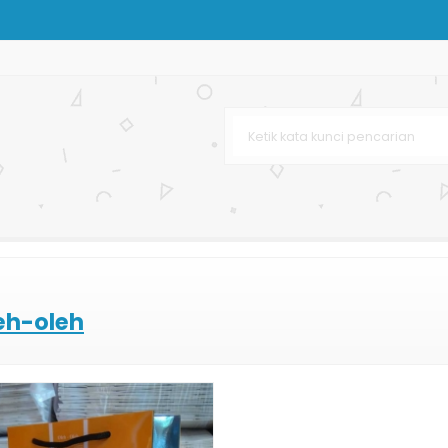
antikan
abaya
ndPhone
im
g
eh-oleh