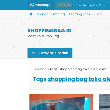
Whatsapp
Tas Kertas Full Color
HOT ITEM
Beranda
Katalog
Tentang Kami
Blog
Cetak Paper Bag Kec
Paper Bag Butik Sur
SHOPPINGBAG.ID
Paper Bag Kotak Ha
Make Your Own Bag
x
Kategori Produk
Paper Bag Murah
Paper Bag Baju Musl
Beranda
»
Tags "shopping bag toko oleh-oleh"
Harga Buat Paper Ba
Tags
shopping bag toko ol