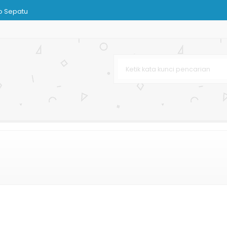
o Sepatu
rton
 Terbaru
l
nir
k Kain Tenun
hetic