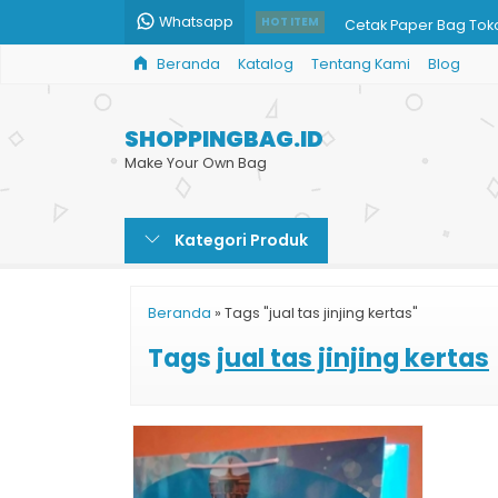
Whatsapp
Cetak Paper Bag Tok
HOT ITEM
Beranda
Katalog
Tentang Kami
Blog
Shopping Bag Murah
Custom Paper Bag Ka
SHOPPINGBAG.ID
Shopping Bag Harga
Make Your Own Bag
Harga Tas Kertas Keci
Kategori Produk
Jual Tas Kertas Souve
Pesan Paper Bag Buti
Beranda
»
Tags "jual tas jinjing kertas"
Paper Bag Klinik Aest
Tags
jual tas jinjing kertas