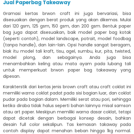
Jual Paperbag Takeaway
Gramasi kertas brwon craft ini juga bervariasi, bisa
disesuaikan dengan berat produk yang akan dikemas. Mulai
dari 120 gsm, 125 gsm, 150 gsm, dan 200 gsm. Bentuk paper
bag juga dapat disesuaikan, baik model paper bag kotak
(seperti contoh), model landscape, potrait, model foodbag
(tanpa handle), dan lain-lain. Opsi handle sangat beragam,
biak itu model tali kraft, tisu, agel, sumbu, kur, pita, twisted,
model plong, dan sebagainya. Anda juga bisa
menambahkan keling atau mata ayam pada lubang tali
untuk memperkuat brwon paper bag takeaway yang
dipesan.
Karakterstik dari kertas jenis brown craft atau craft coklat ini
memiliki warna coklat padat pada sisi bagian luar, dan coklat
pudar pada bagian dalam. Memiliki serat atau pori, sehingga
ketika diraba tidak halus seperti bahan lainnya misal samson
atau art paper. Meskipun memiliki warna dasar coklat, tetapi
dapat dicetak dengan berbagai konsep desain, bahkan
desain full color sekalipun. Tas kemasan takaway pada
contoh display dapat menahan beban hingga 1kg normal.