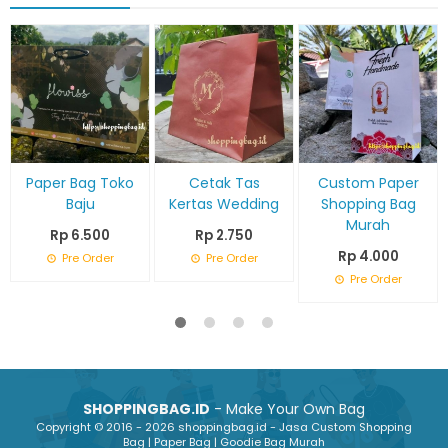
Paper Bag Toko
Cetak Tas
Custom Paper
Baju
Kertas Wedding
Shopping Bag
Murah
Rp 6.500
Rp 2.750
Rp 4.000
Pre Order
Pre Order
Pre Order
SHOPPINGBAG.ID
- Make Your Own Bag
Copyright © 2016 - 2026 shoppingbag.id - Jasa Custom Shopping
Bag | Paper Bag | Goodie Bag Murah