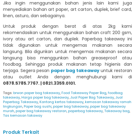
Jika ingin menggunakan bahan jenis lain kami juga
menyediakan bahan art paper, art carton, duplek, brief card,
linen, asturo, dan sebagainya.
Untuk produk dengan berat di atas 2kg kami
rekomendasikan untuk menggunakan bahan craft 200 gsm,
ivory atau art carton, dan duplek. Paperbag takeaway ini
tidak digunakan untuk mengemas makanan secara
langsung. Bila digunkan untuk mengemas makanan secara
langsung bisa menggunkan bahan greaseproof atau
foodbag. Sehingga produk makanan tetap higienis dan
terjaga. Segera pesan
paper bag takeaway
untuk restoran
atau outlet Anda dengan menghubungi kami di
0878.5785.7767. | 0821.3359.0101.
Tags:
brwon paper bag takeaway
,
Food Takeaway Paper Bag
,
foodbag
takeaway
,
Harga paper bag takeaway
,
Jual Paper Bag Takeaway
,
Jual
Paperbag Takeaway
,
Kantong kertas takeaway
,
kemasan takeaway ramah
lingkungan
,
Paper bag sushi
,
paper bag takeaway
,
paper bag takeaway
murah
,
paper bag takeaway restoran
,
paperbag takeaway
,
Takeaway bag
,
Tas kemasan takaway
Produk Terkait