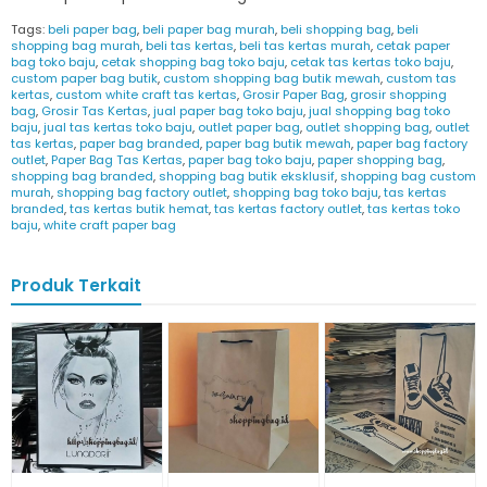
Tags:
beli paper bag
,
beli paper bag murah
,
beli shopping bag
,
beli
shopping bag murah
,
beli tas kertas
,
beli tas kertas murah
,
cetak paper
bag toko baju
,
cetak shopping bag toko baju
,
cetak tas kertas toko baju
,
custom paper bag butik
,
custom shopping bag butik mewah
,
custom tas
kertas
,
custom white craft tas kertas
,
Grosir Paper Bag
,
grosir shopping
bag
,
Grosir Tas Kertas
,
jual paper bag toko baju
,
jual shopping bag toko
baju
,
jual tas kertas toko baju
,
outlet paper bag
,
outlet shopping bag
,
outlet
tas kertas
,
paper bag branded
,
paper bag butik mewah
,
paper bag factory
outlet
,
Paper Bag Tas Kertas
,
paper bag toko baju
,
paper shopping bag
,
shopping bag branded
,
shopping bag butik eksklusif
,
shopping bag custom
murah
,
shopping bag factory outlet
,
shopping bag toko baju
,
tas kertas
branded
,
tas kertas butik hemat
,
tas kertas factory outlet
,
tas kertas toko
baju
,
white craft paper bag
Produk Terkait