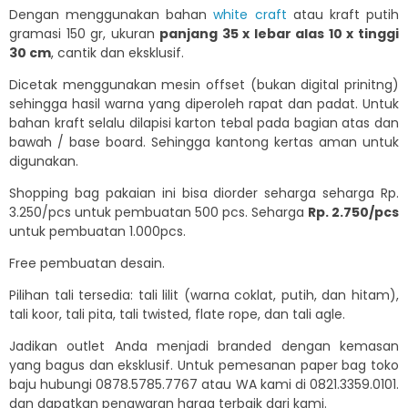
Dengan menggunakan bahan
white craft
atau kraft putih
gramasi 150 gr, ukuran
panjang 35 x lebar alas 10 x tinggi
30 cm
, cantik dan eksklusif.
Dicetak menggunakan mesin offset (bukan digital prinitng)
sehingga hasil warna yang diperoleh rapat dan padat. Untuk
bahan kraft selalu dilapisi karton tebal pada bagian atas dan
bawah / base board. Sehingga kantong kertas aman untuk
digunakan.
Shopping bag pakaian ini bisa diorder seharga seharga Rp.
3.250/pcs untuk pembuatan 500 pcs. Seharga
Rp. 2.750/pcs
untuk pembuatan 1.000pcs.
Free pembuatan desain.
Pilihan tali tersedia: tali lilit (warna coklat, putih, dan hitam),
tali koor, tali pita, tali twisted, flate rope, dan tali agle.
Jadikan outlet Anda menjadi branded dengan kemasan
yang bagus dan eksklusif. Untuk pemesanan paper bag toko
baju hubungi 0878.5785.7767 atau WA kami di 0821.3359.0101.
dan dapatkan penawaran harga terbaik dari kami.